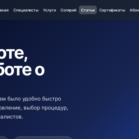
авная
Специалисты
Услуги
Солярий
Статьи
Сертификаты
Абон
оте,
боте о
ам было удобно быстро
новление, выбор процедур,
иалистов.