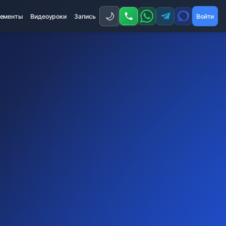
🌙
ементы
Видеоуроки
Запись
Войти