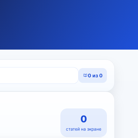
0 из 0
0
статей на экране