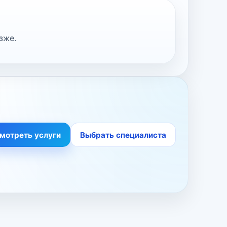
зже.
мотреть услуги
Выбрать специалиста