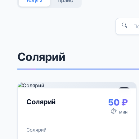
Услуги
Прайс
🔍
Солярий
+9
50 ₽
Солярий
⏱️
1 мин
Солярий