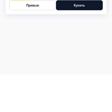
Превью
Купить
© 2026 Центр Баланс. Все права защищены.
Политика персональных данных
Политика конфиденциальности
Пользовательское соглашение
Правила посещения