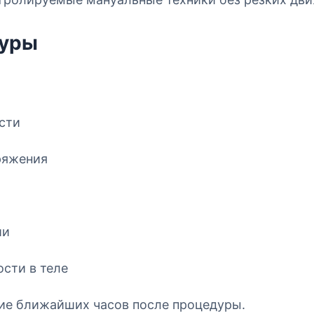
дуры
сти
ряжения
ии
сти в теле
ие ближайших часов после процедуры.