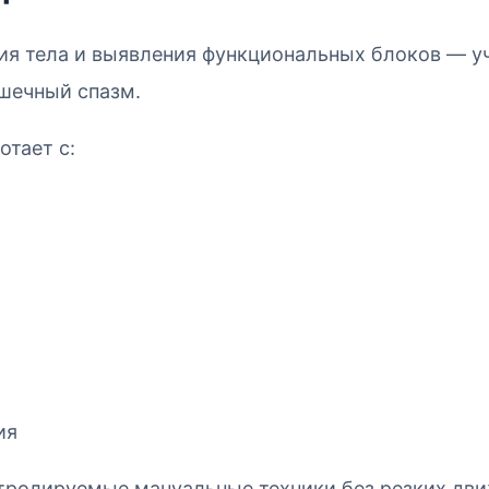
ния тела и выявления функциональных блоков — уч
шечный спазм.
отает с:
ия
тролируемые мануальные техники без резких дв