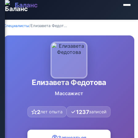
Баланс
Специалисты
/
Елизавета Федотова
Елизавета Федотова
Массажист
2
1237
лет опыта
записей
Записаться