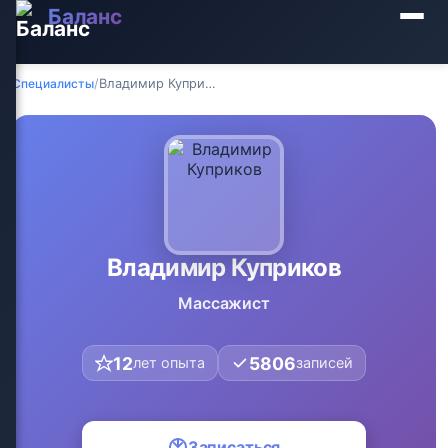
Баланс
Специалисты
/
Владимир Куприков
Владимир Куприков
Массажист
12
5806
лет опыта
записей
Записаться