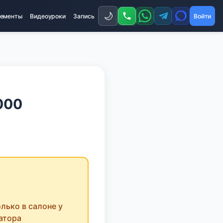
🌙
ементы
Видеоуроки
Запись
Войти
000
лько в салоне у
атора